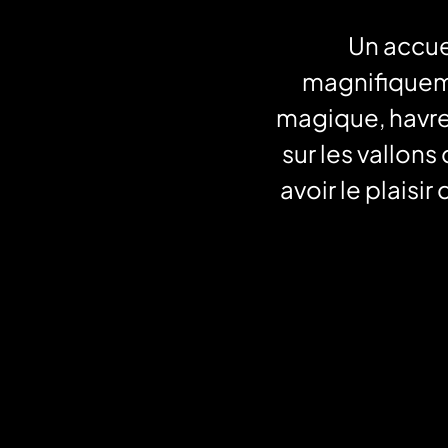
Un accuei
magnifiquem
magique, havre
sur les vallon
avoir le plaisi