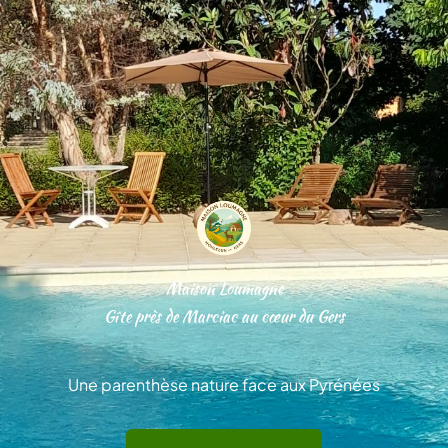
Maison Loumagne
Gîte près de Marciac au cœur du Gers
Une parenthèse nature face aux Pyrénées