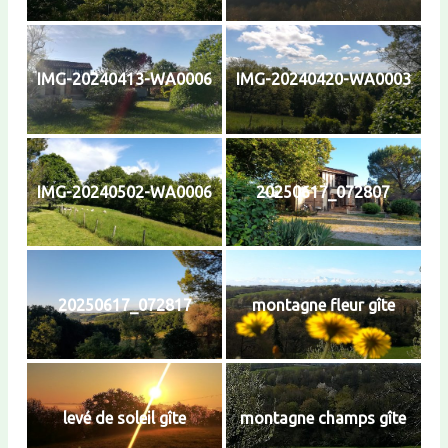
IMG-20240413-WA0006
IMG-20240420-WA0003
IMG-20240502-WA0006
20250617_072807
20250617_072817
montagne fleur gîte
levé de soleil gîte
montagne champs gîte